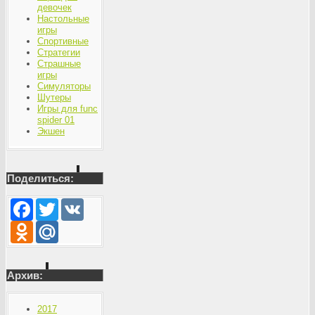
девочек
Настольные
игры
Спортивные
Стратегии
Страшные
игры
Симуляторы
Шутеры
Игры для func
spider 01
Экшен
Поделиться:
Facebook
Twitter
VK
Odnoklassniki
Mail.Ru
Архив:
2017