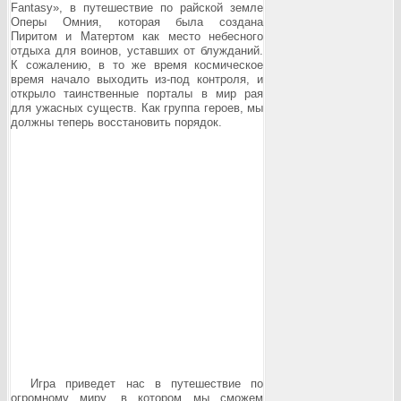
Fantasy
», в путешествие по райской земле
Оперы Омния, которая была создана
Пиритом и Матертом как место небесного
отдыха для воинов, уставших от блужданий.
К сожалению, в то же время космическое
время начало выходить из-под контроля, и
открыло таинственные порталы в мир рая
для ужасных существ. Как группа героев, мы
должны теперь восстановить порядок.
Игра приведет нас в путешествие по
огромному миру, в котором мы сможем