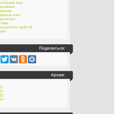
стольные игры
ортивные
ратегии
рашные игры
муляторы
утеры
ры для func spider 01
шен
Поделиться:
Facebook
Twitter
VK
Odnoklassniki
Mail.Ru
Архив:
17
16
15
14