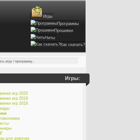
Игры
Программы
Прошивки
Читы
Как скачать?
Игры:
винки игр 2020
винки игр 2019
винки игр 2018
кады
нки
ловоломки
есты
ннеры
ПГ
ры для девочек