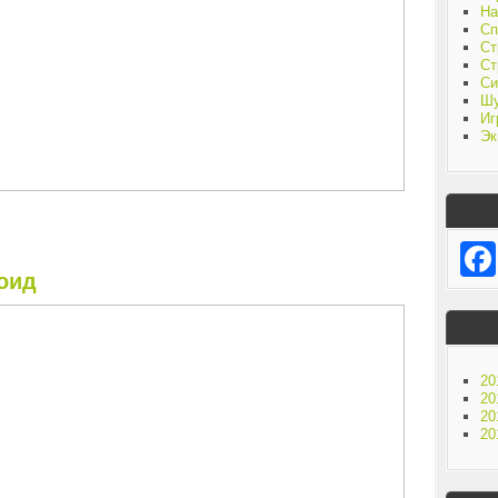
На
Сп
Ст
Ст
Си
Ш
Иг
Эк
роид
20
20
20
20