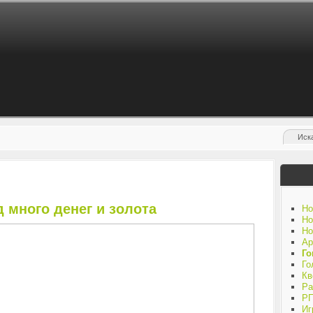
д много денег и золота
Но
Но
Но
Ар
Го
Го
Кв
Ра
Р
Иг