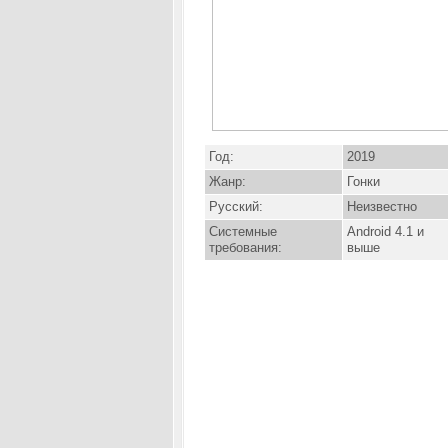
Год:
2019
Жанр:
Гонки
Русский:
Неизвестно
Системные
Android 4.1 и
требования:
выше