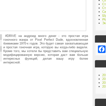
Сп
Ст
Ст
Си
Ш
Иг
Эк
#DRIVE на андроид много денег - это простая игра
гоночного жанра от Pixel Perfect Dude, вдохновленная
боевиками 1970-х годов. Это будет самая захватывающая
и простая гоночная игра, которую вы когда-либо видели.
Кроме того, мы хотели бы представить вам специальную
модифицированную версию, которая даст вам больше
интересных функций, делая вашу игру более
интересной.
20
20
20
20