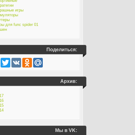
ортивные
ратегии
рашные игры
муляторы
утеры
ры для func spider 01
шен
Поделиться:
Facebook
Twitter
VK
Odnoklassniki
Mail.Ru
Архив:
17
16
15
14
Мы в VK: