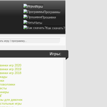
Игры
Программы
Прошивки
Читы
Как скачать?
Игры:
винки игр 2020
винки игр 2019
винки игр 2018
кады
нки
ловоломки
есты
ннеры
ПГ
ры для девочек
стольные игры