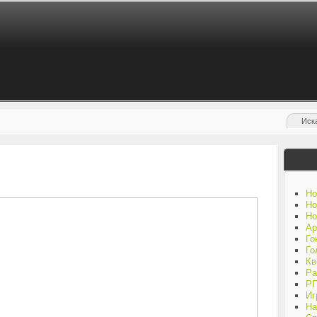
Но
Но
Но
Ар
Го
Го
Кв
Ра
Р
Иг
На