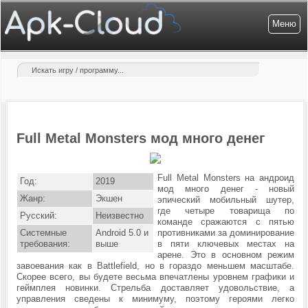
Меню
Full Metal Monsters мод много денег
Full Metal Monsters на андроид
Год:
2019
мод много денег - новый
Жанр:
Экшен
эпический мобильный шутер,
где четыре товарища по
Русский:
Неизвестно
команде сражаются с пятью
Системные
Android 5.0 и
противниками за доминирование
требования:
выше
в пяти ключевых местах на
арене. Это в основном режим
завоевания как в Battlefield, но в гораздо меньшем масштабе.
Скорее всего, вы будете весьма впечатлены уровнем графики и
геймплея новинки. Стрельба доставляет удовольствие, а
управления сведены к минимуму, поэтому героями легко