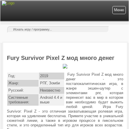
Меню
Fury Survivor Pixel Z мод много денег
Fury Survivor Pixel Z мод много
Год:
2019
денег - это
Жанр:
РПГ, Зомби
постапокалиптическая игра, в
жанре экшен-шутер с
Русский:
Неизвестно
элементами рпг, которая
Системные
Android 4.4 и
перенесет вас в мир в котором
требования:
выше
вам необходимо будет выжить
любой ценой.
Игра Fury
Survivor: Pixel Z - это
отличная захватывающая
ролевая игра,
которая на удивление бесплатна. Примите участие в уникальной
сюжетной линии, а также в игровом процессе в пиксельном
стиле, и это определенный тип игр для игроков всех возрастов.