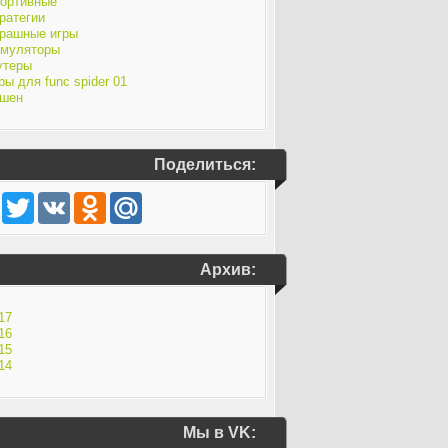
ортивные
ратегии
рашные игры
муляторы
утеры
ры для func spider 01
шен
Поделиться:
Facebook
Twitter
VK
Odnoklassniki
Mail.Ru
Архив:
17
16
15
14
Мы в VK: