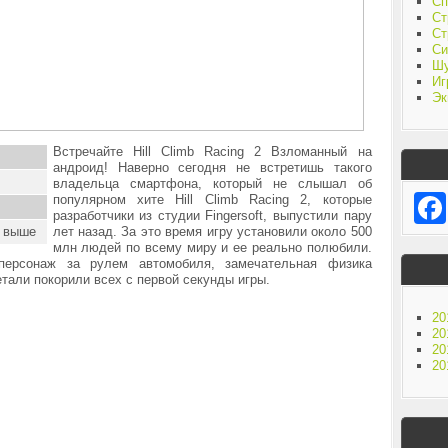
Сп
Ст
Ст
Си
Ш
Иг
Эк
Встречайте Hill Climb Racing 2 Взломанный на
андроид! Наверно сегодня не встретишь такого
владельца смартфона, который не слышал об
популярном хите
Hill Climb Racing 2, которые
разработчики из студии Fingersoft, выпустили пару
и выше
лет назад. За это время игру установили около 500
млн людей по всему миру и ее реально полюбили.
персонаж за рулем автомобиля, замечательная физика
етали покорили всех с первой секунды игры.
20
20
20
20