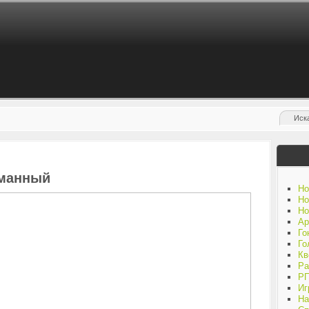
оманный
Но
Но
Но
Ар
Го
Го
Кв
Ра
Р
Иг
На