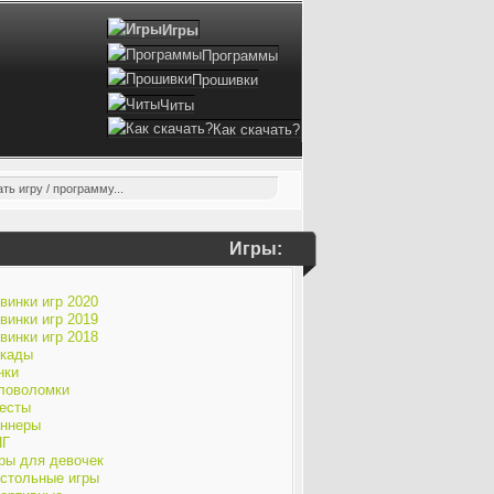
Игры
Программы
Прошивки
Читы
Как скачать?
Игры:
винки игр 2020
винки игр 2019
винки игр 2018
кады
нки
ловоломки
есты
ннеры
ПГ
ры для девочек
стольные игры