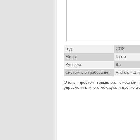
Год:
2018
Жанр:
Гонки
Русский:
Да
Системные требования:
Android 4.1 
Очень простой геймплей, смешной 
управления, много локаций, и другие д