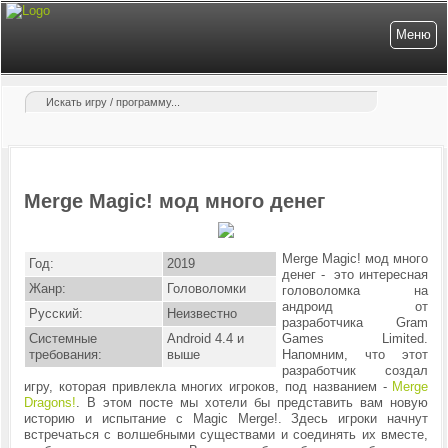
Меню
Merge Magic! мод много денег
Merge Magic! мод много
Год:
2019
денег - это интересная
Жанр:
Головоломки
головоломка на
андроид от
Русский:
Неизвестно
разработчика Gram
Системные
Android 4.4 и
Games Limited.
требования:
выше
Напомним, что этот
разработчик создал
игру, которая привлекла многих игроков, под названием -
Merge
Dragons!
. В этом посте мы хотели бы представить вам новую
историю и испытание с Magic Merge!. Здесь игроки начнут
встречаться с волшебными существами и соединять их вместе,