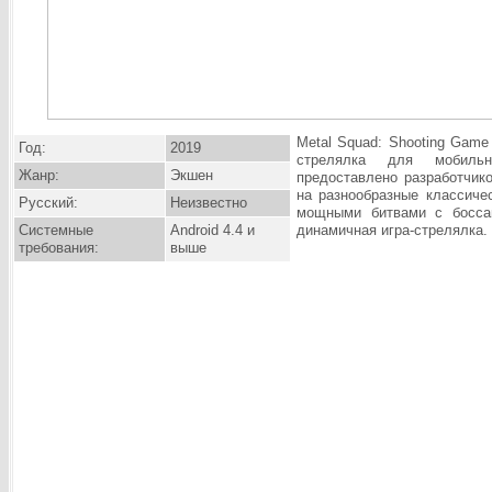
Metal Squad: Shooting Game
Год:
2019
стрелялка для мобильн
Жанр:
Экшен
предоставлено разработчик
на разнообразные классиче
Русский:
Неизвестно
мощными битвами с боссам
Системные
Android 4.4 и
динамичная игра-стрелялка.
требования:
выше