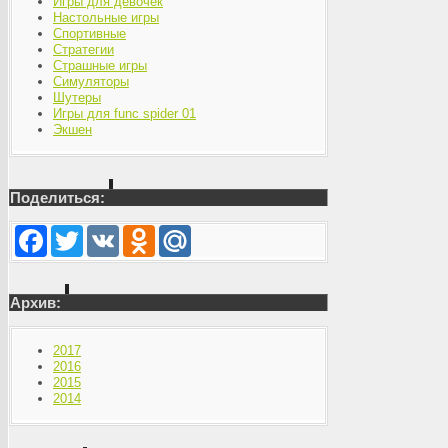
Игры для девочек
Настольные игры
Спортивные
Стратегии
Страшные игры
Симуляторы
Шутеры
Игры для func spider 01
Экшен
Поделиться:
Facebook
Twitter
VK
Odnoklassniki
Mail.Ru
Архив:
2017
2016
2015
2014