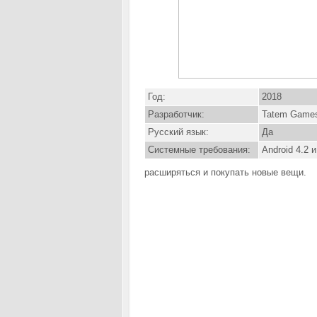
Год:
2018
Разработчик:
Tatem Game
Русский язык:
Да
Системные требования:
Android 4.2 
расширяться и покупать новые вещи.