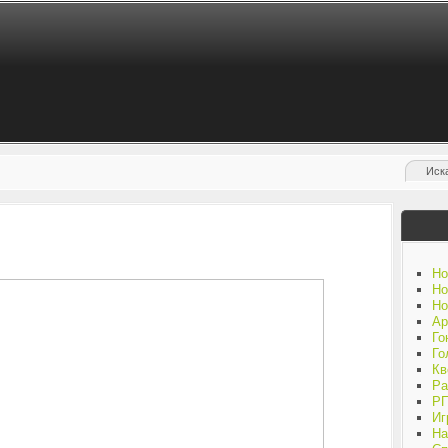
Но
Но
Но
Ар
Го
Го
Кв
Ра
Р
Иг
На