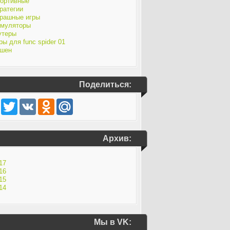
ортивные
ратегии
рашные игры
муляторы
утеры
ры для func spider 01
шен
Поделиться:
Facebook
Twitter
VK
Odnoklassniki
Mail.Ru
Архив:
17
16
15
14
Мы в VK: