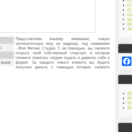
Сп
Ст
Ст
Си
Ш
Иг
Эк
Представляем вашему вниманию, новую
увлекательную игру на андроид, под названием
s
- Моя Фитнес Студия. С ее помощью, вы сможете
открыть свой собственный спортзал, в котором
сможете помогать людям худеть и держать себя в
и выше
форме. За каждого нового клиента вы будете
получать деньги, с помощью которых сможете
20
20
20
20