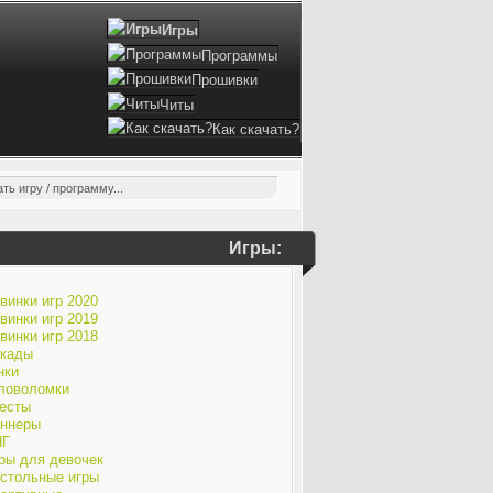
Игры
Программы
Прошивки
Читы
Как скачать?
Игры:
винки игр 2020
винки игр 2019
винки игр 2018
кады
нки
ловоломки
есты
ннеры
ПГ
ры для девочек
стольные игры