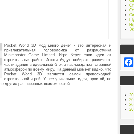
Сп
Ст
Ст
Си
Ш
Иг
Эк
Pocket World 3D мод много денег - это интересная и
привлекательная головоломка от разработчика
Minimonster Game Limited. Игра берет свои идеи от
строительных работ. Игроки будут собирать различные
части здания в идеальный блок и наслаждаться странной
атмосферой по всему миру. На данный момент видно, что
Pocket World 3D является самой превосходной
строительной игрой. У нее уникальная идея, простой, но
тво других расширенных возможностей.
20
20
20
20