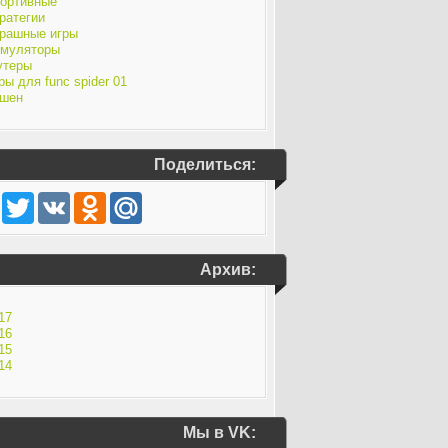
ортивные
ратегии
рашные игры
муляторы
утеры
ры для func spider 01
шен
Поделиться:
Facebook
Twitter
VK
Odnoklassniki
Mail.Ru
Архив:
17
16
15
14
Мы в VK: