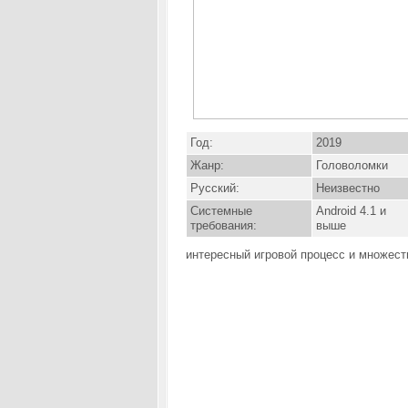
Год:
2019
Жанр:
Головоломки
Русский:
Неизвестно
Системные
Android 4.1 и
требования:
выше
интересный игровой процесс и множес