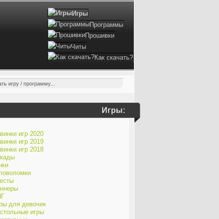
Игры
Программы
Прошивки
Читы
Как скачать?
Игры:
винки игр 2020
винки игр 2019
винки игр 2018
кады
нки
ловоломки
есты
ннеры
ПГ
ры для девочек
стольные игры