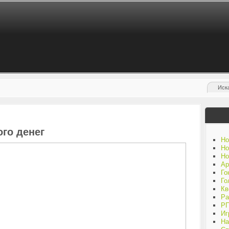
ого денег
Но
Но
Но
Ар
Го
Го
Кв
Ра
Р
Иг
На