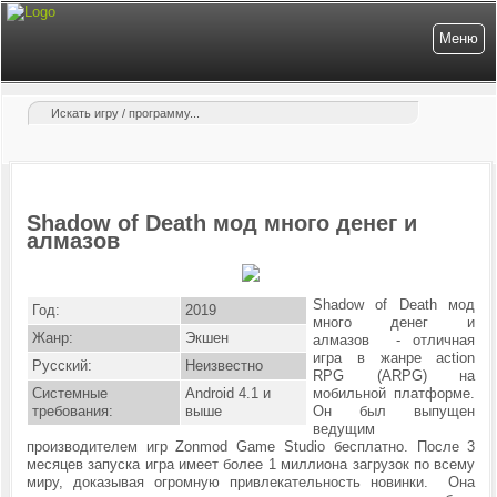
Меню
Shadow of Death мод много денег и
алмазов
Shadow of Death мод
Год:
2019
много денег и
Жанр:
Экшен
алмазов - отличная
игра в жанре action
Русский:
Неизвестно
RPG (ARPG) на
Системные
Android 4.1 и
мобильной платформе.
требования:
выше
Он был выпущен
ведущим
производителем игр Zonmod Game Studio бесплатно. После 3
месяцев запуска игра имеет более 1 миллиона загрузок по всему
миру, доказывая огромную привлекательность новинки. Она