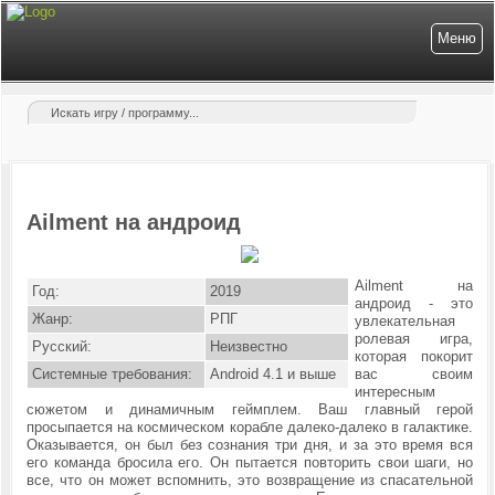
Меню
Ailment на андроид
Ailment на
Год:
2019
андроид - это
Жанр:
РПГ
увлекательная
ролевая игра,
Русский:
Неизвестно
которая покорит
Системные требования:
Android 4.1 и выше
вас своим
интересным
сюжетом и динамичным геймплем. Ваш главный герой
просыпается на космическом корабле
далеко-далеко
в галактике.
Оказывается, он был без сознания три дня, и за это время вся
его команда бросила его. Он пытается повторить свои шаги, но
все, что он может вспомнить, это возвращение из спасательной