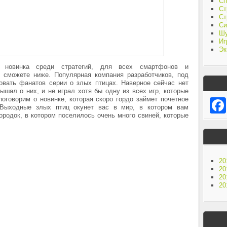
Сп
Ст
Ст
Си
Ш
Иг
Эк
- новинка среди стратегий, для всех смартфонов и
ы сможете ниже. Популярная компания разработчиков, под
овать фанатов серии о злых птицах. Наверное сейчас нет
ышал о них, и не играл хотя бы одну из всех игр, которые
оговорим о новинке, которая скоро гордо займет почетное
Выходные злых птиц окунет вас в мир, в котором вам
городок, в котором поселилось очень много свиней, которые
20
20
20
20