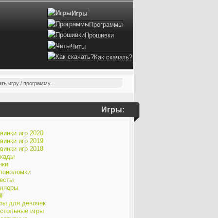
Игры
Программы
Прошивки
Читы
Как скачать?
Игры:
винки игр 2020
винки игр 2019
винки игр 2018
кады
нки
ловоломки
есты
ннеры
ПГ
ры для девочек
стольные игры