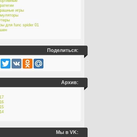
ортивные
ратегии
рашные игры
муляторы
утеры
ры для func spider 01
шен
Поделиться:
Facebook
Twitter
VK
Odnoklassniki
Mail.Ru
Архив:
17
16
15
14
Мы в VK: