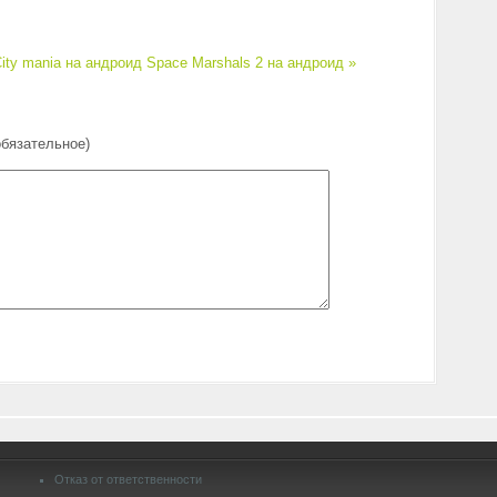
ity mania на андроид
Space Marshals 2 на андроид »
обязательное)
Отказ от ответственности