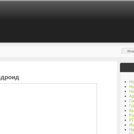
андроид
Но
Но
Но
Ар
Го
Го
Кв
Ра
Р
Иг
На