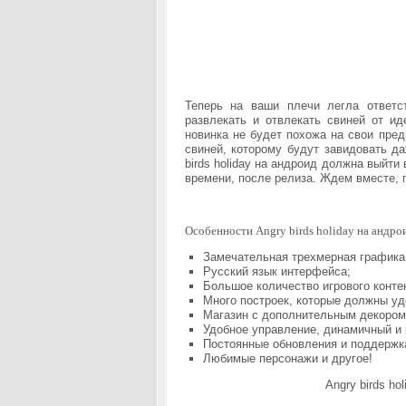
Теперь на ваши плечи легла ответст
развлекать и отвлекать свиней от ид
новинка не будет похожа на свои пре
свиней, которому будут завидовать да
birds holiday на андроид должна выйти
времени, после релиза. Ждем вместе, 
Особенности Angry birds holiday на андро
Замечательная трехмерная графика
Русский язык интерфейса;
Большое количество игрового контен
Много построек, которые должны уд
Магазин с дополнительным декором
Удобное управление, динамичный и 
Постоянные обновления и поддержк
Любимые персонажи и другое!
Angry birds ho