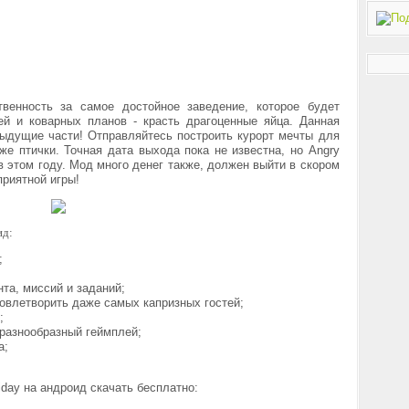
венность за самое достойное заведение, которое будет
ей и коварных планов - красть драгоценные яйца. Данная
дыдущие части! Отправляйтесь построить курорт мечты для
же птички. Точная дата выхода пока не известна, но
Angry
 в этом году. Мод много денег также, должен выйти в скором
приятной игры!
ид:
;
та, миссий и заданий;
овлетворить даже самых капризных гостей;
;
разнообразный геймплей;
а;
liday на андроид скачать бесплатно: