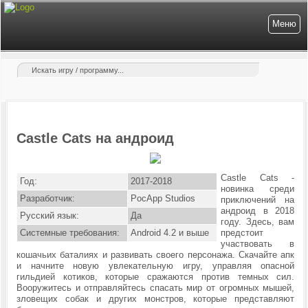
Меню
Castle Cats на андроид
Castle Cats -
Год:
2017-2018
новинка среди
Разработчик:
PocApp Studios
приключений на
андроид в 2018
Русский язык:
Да
году. Здесь, вам
Системные требования:
Android 4.2 и выше
предстоит
участвовать в
кошачьих баталиях и развивать своего персонажа. Скачайте апк
и начните новую увлекательную игру, управляя опасной
гильдией котиков, которые сражаются против темных сил.
Вооружитесь и отправляйтесь спасать мир от огромных мышей,
зловещих собак и других монстров, которые представляют