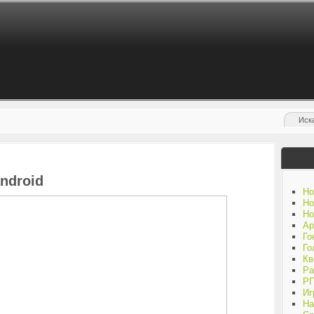
android
Но
Но
Но
Ар
Го
Го
Кв
Ра
Р
Иг
На