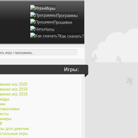
Игры
Программы
Прошивки
Читы
Как скачать?
Игры:
винки игр 2020
винки игр 2019
винки игр 2018
кады
нки
ловоломки
есты
ннеры
ПГ
ры для девочек
стольные игры