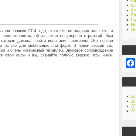
Сп
Ст
Ст
Си
Ш
Иг
Эк
 отличная новинка 2014 года, стратегия на андроид планшеты и
 продолжение одной из самых популярных стратегий. Вам
 которая должна пройти испытания временем. Это первая
на только для мобильных платформ. В новой версии вас
ка и очень интересный геймплей. Звуковое сопровождение
те свои силы и вы, скачайте полную версию игры ниже.
20
20
20
20