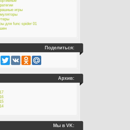
ортивные
ратегии
рашные игры
муляторы
утеры
ры для func spider 01
шен
Поделиться:
Facebook
Twitter
VK
Odnoklassniki
Mail.Ru
Архив:
17
16
15
14
Мы в VK: