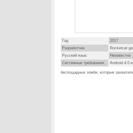
Год:
2017
Разработчик:
Rocketcat g
Русский язык:
Неизвестно
Системные требования:
Android 4.0 
беспощадных зомби, которые захватили