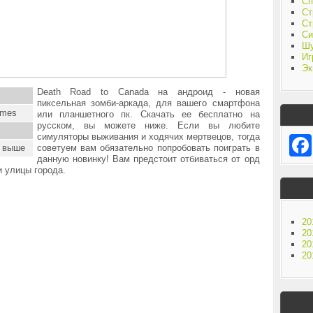
Сп
Ст
Ст
Си
Ш
Иг
Эк
Death Road to Canada на андроид - новая
пиксельная зомби-аркада, для вашего смартфона
ames
или планшетного пк. Скачать ее бесплатно на
русском, вы можете ниже. Если вы любите
симуляторы выживания и ходячих мертвецов, тогда
и выше
советуем вам обязательно попробовать поиграть в
данную новинку! Вам предстоит отбиваться от орд
 улицы города.
20
20
20
20