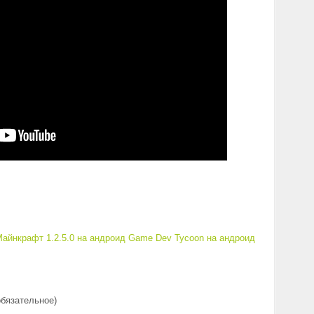
айнкрафт 1.2.5.0 на андроид
Game Dev Tycoon на андроид
обязательное)