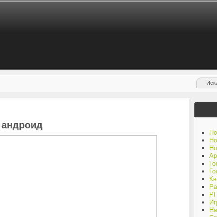
а андроид
Но
Но
Но
Ар
Го
Го
Кв
Ра
Р
Иг
На