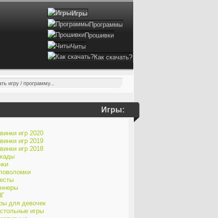
Игры
Программы
Прошивки
Читы
Как скачать?
Игры:
винки игр 2020
винки игр 2019
винки игр 2018
кады
нки
ловоломки
есты
ннеры
ПГ
ры для девочек
стольные игры