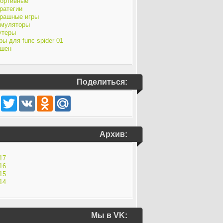
ортивные
ратегии
рашные игры
муляторы
утеры
ры для func spider 01
шен
Поделиться:
Facebook
Twitter
VK
Odnoklassniki
Mail.Ru
Архив:
17
16
15
14
Мы в VK: