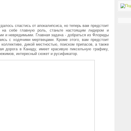
далось спастись от апокалипсиса, но теперь вам предстоит
е на себе главную роль, станьте настоящим лидером и
ми и невредимыми. Главная задача - добраться из Флориды
аясь с ходячими мертвецами. Кроме этого, вам предстоит
 коллективе, дикой местностью, поиском припасов, а также
ая дорога в Канаду, имеет красивую пиксельную графику,
режимов, интересный сюжет и русификатор.