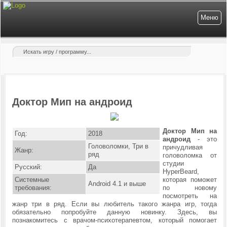
Меню
Доктор Мип на андроид
Доктор Мип на
Год:
2018
андроид
- это
Головоломки, Три в
причудливая
Жанр:
ряд
головоломка от
студии
Русский:
Да
HyperBeard,
Системные
которая поможет
Android 4.1 и выше
требования:
по новому
посмотреть на
жанр три в ряд. Если вы любитель такого жанра игр, тогда
обязательно попробуйте данную новинку. Здесь, вы
познакомитесь с врачом-психотерапевтом, который помогает