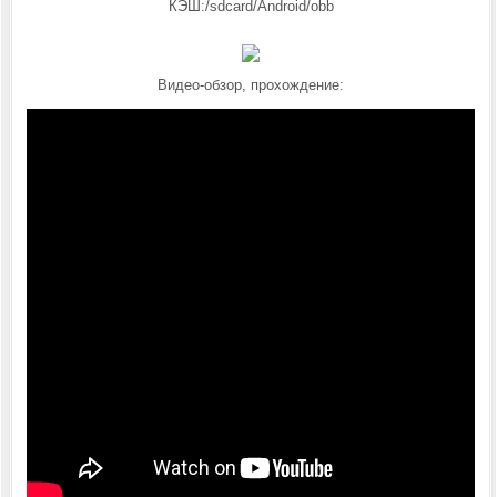
КЭШ:/sdcard/Android/obb
Видео-обзор, прохождение: