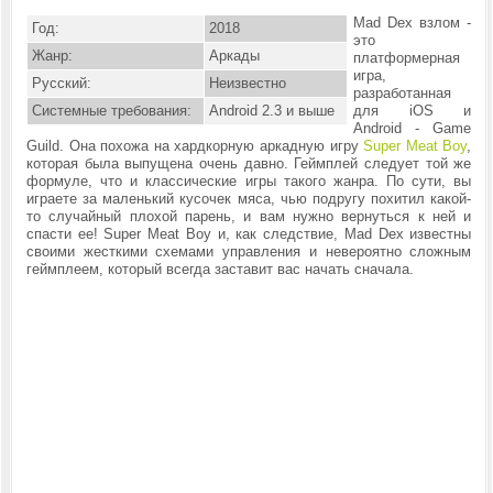
Mad Dex взлом -
Год:
2018
это
Жанр:
Аркады
платформерная
игра,
Русский:
Неизвестно
разработанная
Системные требования:
Android 2.3 и выше
для iOS и
Android - Game
Guild. Она похожа на хардкорную аркадную игру
Super Meat Boy
,
которая была выпущена очень давно. Геймплей следует той же
формуле, что и классические игры такого жанра. По сути, вы
играете за маленький кусочек мяса, чью подругу похитил какой-
то случайный плохой парень, и вам нужно вернуться к ней и
спасти ее! Super Meat Boy и, как следствие, Mad Dex известны
своими жесткими схемами управления и невероятно сложным
геймплеем, который всегда заставит вас начать сначала.