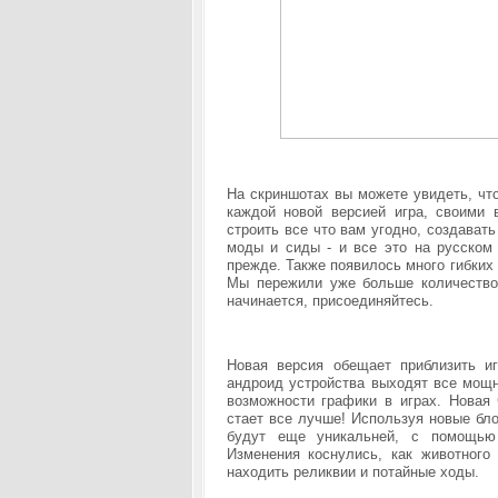
На скриншотах вы можете увидеть, чт
каждой новой версией игра, своими 
строить все что вам угодно, создават
моды и сиды - и все это на русском
прежде. Также появилось много гибких 
Мы пережили уже больше количество 
начинается, присоединяйтесь.
Новая версия обещает приблизить и
андроид устройства выходят все мощн
возможности графики в играх. Новая
стает все лучше! Используя новые бл
будут еще уникальней, с помощью 
Изменения коснулись, как животного
находить реликвии и потайные ходы.