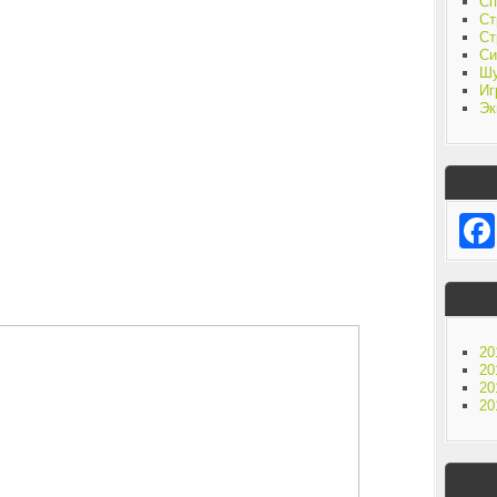
Сп
Ст
Ст
Си
Ш
Иг
Эк
20
20
20
20