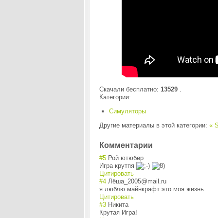
Скачали бесплатно:
13529
.
Категории:
Симуляторы
Другие материалы в этой категории:
« S
Комментарии
#5
Рой ютюбер
Игра крутпя
Цитировать
#4
Лёша_2005@mail.ru
я люблю майнкрафт это моя жизнь
Цитировать
#3
Никита
Крутая Игра!