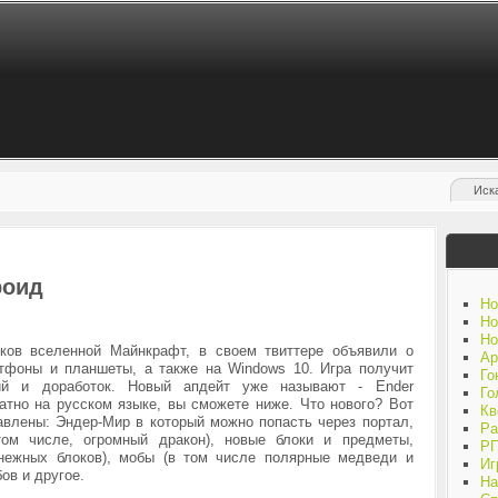
роид
Но
Но
Но
ков вселенной Майнкрафт, в своем твиттере объявили о
Ар
ртфоны и планшеты, а также на Windows 10. Игра получит
Го
ий и доработок. Новый апдейт уже называют - Ender
Го
атно на русском языке, вы сможете ниже. Что нового? Вот
Кв
авлены: Эндер-Мир в который можно попасть через портал,
Ра
том числе, огромный дракон), новые блоки и предметы,
Р
снежных блоков), мобы (в том числе полярные медведи и
Иг
бов и другое.
На