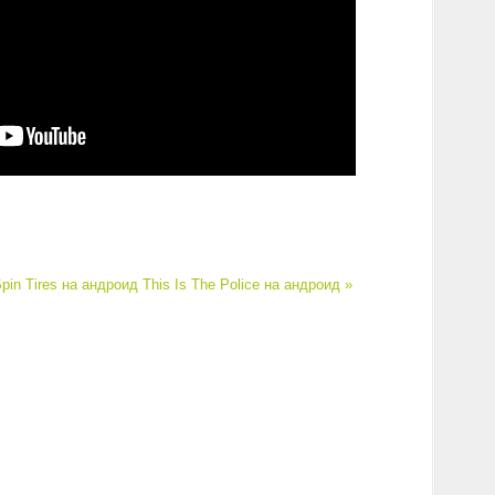
pin Tires на андроид
This Is The Police на андроид »