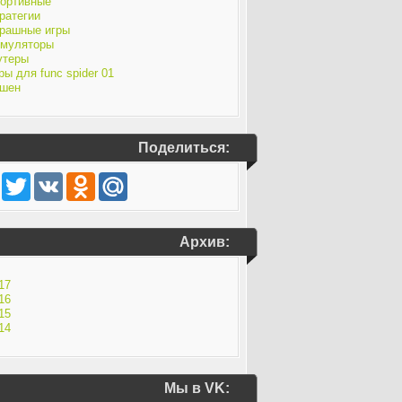
ортивные
ратегии
рашные игры
муляторы
утеры
ры для func spider 01
шен
Поделиться:
Facebook
Twitter
VK
Odnoklassniki
Mail.Ru
Архив:
17
16
15
14
Мы в VK: