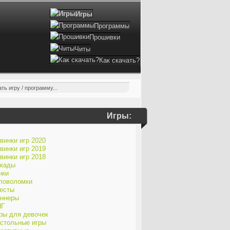
Игры
Программы
Прошивки
Читы
Как скачать?
Игры:
винки игр 2020
винки игр 2019
винки игр 2018
кады
нки
ловоломки
есты
ннеры
ПГ
ры для девочек
стольные игры