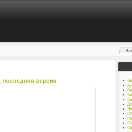
д последняя версия
Но
Ау
Бр
Ви
Ви
Дл
На
Об
Ра
Оф
Си