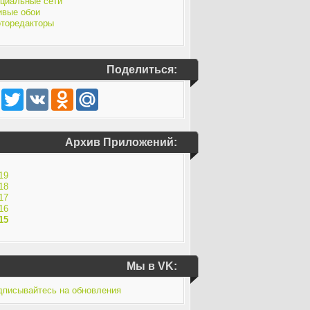
циальные сети
вые обои
торедакторы
Поделиться:
Facebook
Twitter
VK
Odnoklassniki
Mail.Ru
Архив Приложений:
19
18
17
16
15
Мы в VK: