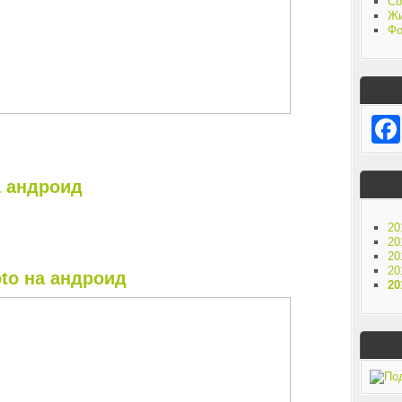
Со
Жи
Фо
на андроид
20
20
20
20
oto на андроид
20