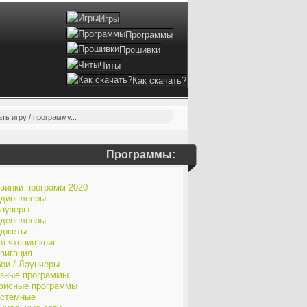
Игры
Программы
Прошивки
Читы
Как скачать?
Программы:
винки программ 2020
диоплееры
аузеры
деоплееры
джеты
я чтения книг
вигация
ои / Лаунчеры
зные программы
исные программы
стемные