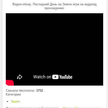
Видео-обзор, Последний День на Земле игра на андроид
прохождение:
Скачали бесплатно:
3752
.
Категории:
Экшен