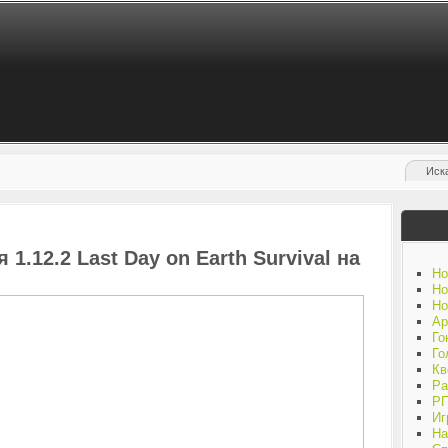
1.12.2 Last Day on Earth Survival на
Но
Но
Но
Ар
Го
Го
Кв
Ра
Р
Иг
На