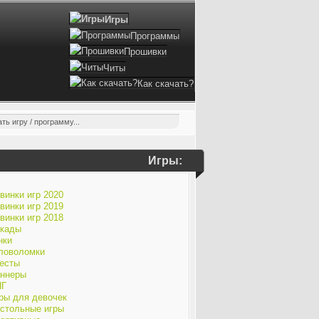
Игры
Программы
Прошивки
Читы
Как скачать?
Игры:
винки игр 2020
винки игр 2019
винки игр 2018
кады
нки
ловоломки
есты
ннеры
ПГ
ры для девочек
стольные игры