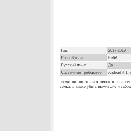
Год:
2017-2019
Разработчик:
Kefir!
Русский язык:
Да
Системные требования:
Android 4.1 
предстоит остаться в живых в опасном
волки, а также убить выжившие и забра