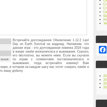
Сп
Ст
Ст
Си
Ш
Иг
Эк
Встречайте долгожданное Обновление 1.12.2 Last
Day on Earth Survival на андроид. Напомним, что
данная игра - это долгожданная новинка 2019 года
в жанре зомби апокалипсиса и выживания. Скачать
его бесплатно, вы можете ниже. Если вы скучали
и выше
по играм с элементами постапокалипсиса и
выживания, тогда встречайте новинку! Вам
 мире, в котором на каждом шагу вас хотят сожрать зомби и
ть вашу добычу.
20
20
20
20