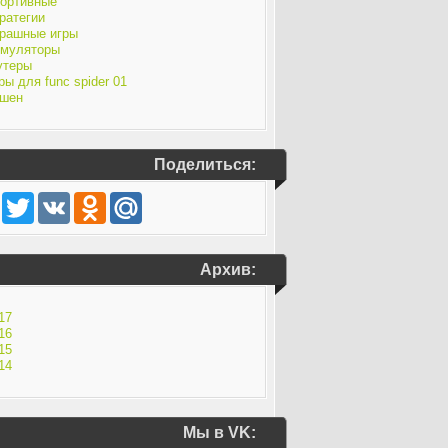
ортивные
ратегии
рашные игры
муляторы
утеры
ры для func spider 01
шен
Поделиться:
Facebook
Twitter
VK
Odnoklassniki
Mail.Ru
Архив:
17
16
15
14
Мы в VK: