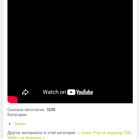
Скачали бесплатно:
3155
.
Категории:
Экшен
Другие материалы в этой категории:
« Gears Pop на андроид
Silly
Walks на андроид »