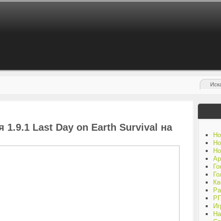
1.9.1 Last Day on Earth Survival на
Но
Но
Но
Ар
Го
Го
Кв
Ра
Р
Иг
На