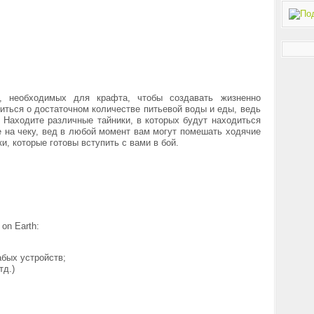
в, необходимых для крафта, чтобы создавать жизненно
ться о достаточном количестве питьевой воды и еды, ведь
. Находите различные тайники, в которых будут находиться
 на чеку, вед в любой момент вам могут помешать ходячие
ки, которые готовы вступить с вами в бой.
on Earth:
абых устройств;
тд.)