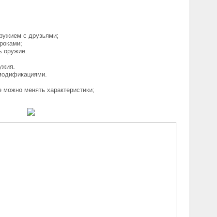
ружием с друзьями;
роками;
ь оружие.
ужия.
модификациями.
е можно менять характеристики;