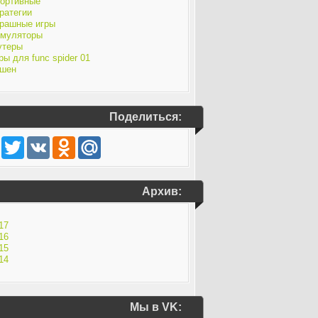
ортивные
ратегии
рашные игры
муляторы
утеры
ры для func spider 01
шен
Поделиться:
Facebook
Twitter
VK
Odnoklassniki
Mail.Ru
Архив:
17
16
15
14
Мы в VK: