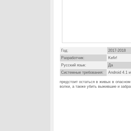
Год:
2017-2018
Разработчик:
Kefir!
Русский язык:
Да
Системные требования:
Android 4.1 
предстоит остаться в живых в опасном
волки, а также убить выжившие и забра