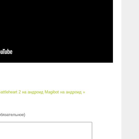
attleheart 2 на андроид
Magibot на андроид »
обязательное)