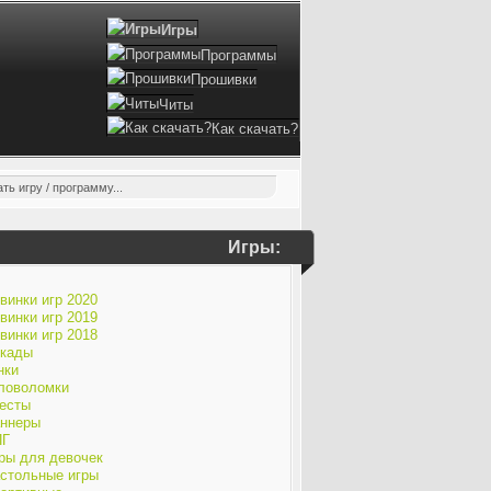
Игры
Программы
Прошивки
Читы
Как скачать?
Игры:
винки игр 2020
винки игр 2019
винки игр 2018
кады
нки
ловоломки
есты
ннеры
ПГ
ры для девочек
стольные игры