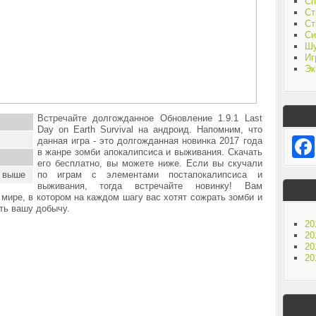
Сп
Ст
Ст
Си
Ш
Иг
Эк
Встречайте долгожданное Обновление 1.9.1 Last
Day on Earth Survival на андроид. Напомним, что
данная игра - это долгожданная новинка 2017 года
в жанре зомби апокалипсиса и выживания. Скачать
его бесплатно, вы можете ниже. Если вы скучали
и выше
по играм с элементами постапокалипсиса и
выживания, тогда встречайте новинку! Вам
 мире, в котором на каждом шагу вас хотят сожрать зомби и
ть вашу добычу.
20
20
20
20