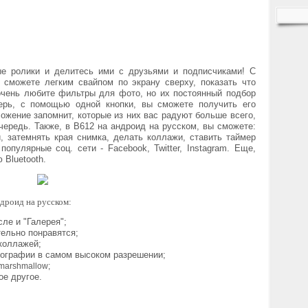
ые ролики и делитесь ими с друзьями и подписчиками! С
сможете легким свайпом по экрану сверху, показать что
очень любите фильтры для фото, но их постоянный подбор
перь, с помощью одной кнопки, вы сможете получить его
жение запомнит, которые из них вас радуют больше всего,
чередь. Также, в
B612 на андроид
на русском, вы сможете:
 затемнять края снимка, делать коллажи, ставить таймер
популярные соц. сети -
Facebook, Twitter, Instagram. Еще,
ью
Bluetooth.
дроид на русском:
ле и "Галерея";
ельно понравятся;
коллажей;
ографии в самом высоком разрешении;
 marshmallow;
ое другое.