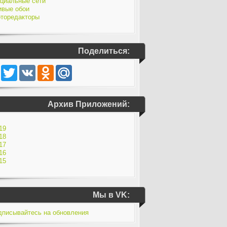
циальные сети
вые обои
торедакторы
Поделиться:
Facebook
Twitter
VK
Odnoklassniki
Mail.Ru
Архив Приложений:
19
18
17
16
15
Мы в VK: