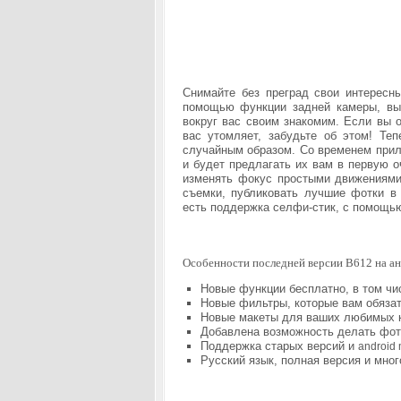
Снимайте без преград свои интересн
помощью функции задней камеры, вы 
вокруг вас своим знакомим. Если вы 
вас утомляет, забудьте об этом! Те
случайным образом. Со временем прило
и будет предлагать их вам в первую о
изменять фокус простыми движениями,
съемки, публиковать лучшие фотки в 
есть поддержка
селфи-стик, с помощ
Особенности последней версии B612 на ан
Новые функции бесплатно, в том чис
Новые фильтры, которые вам обязат
Новые макеты для ваших любимых 
Добавлена возможность делать фот
Поддержка старых версий и
android
Русский язык, полная версия и мног