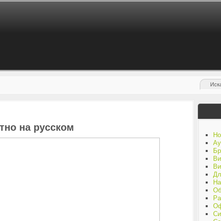
тно на русском
Но
Ау
Бр
Ви
Ви
Дл
На
Об
Ра
Оф
Си