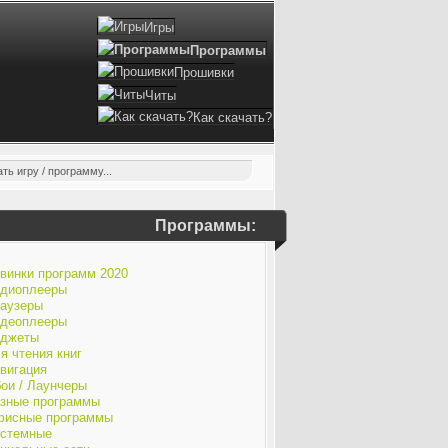
Игры
Программы
Прошивки
Читы
Как скачать?
Программы:
винки программ 2020
диоплееры
аузеры
деоплееры
джеты
я чтения книг
вигация
ои / Лаунчеры
зные программы
исные программы
стемные