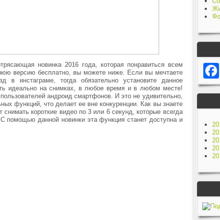
Со
Жи
Фо
отрясающая новинка 2016 года, которая понравиться всем
нюю версию бесплатно, вы можете ниже. Если вы мечтаете
зд в инстаграме, тогда обязательно установите данное
ть идеально на снимках, в любое время и в любом месте!
пользователей андроид смартфонов. И это не удивительно,
ных функций, что делает ее вне конкуренции. Как вы знаете
 снимать короткие видео по 3 или 6 секунд, которые всегда
 С помощью данной новинки эта функция станет доступна и
20
20
20
20
20