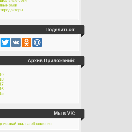
циальные сети
вые обои
торедакторы
Поделиться:
Facebook
Twitter
VK
Odnoklassniki
Mail.Ru
Архив Приложений:
19
18
17
16
15
Мы в VK: