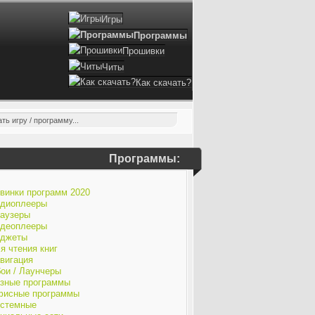
Игры
Программы
Прошивки
Читы
Как скачать?
Программы:
винки программ 2020
диоплееры
аузеры
деоплееры
джеты
я чтения книг
вигация
ои / Лаунчеры
зные программы
исные программы
стемные