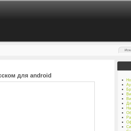
усском для android
Но
Ау
Бр
Ви
Ви
Дл
На
Об
Ра
Оф
Си