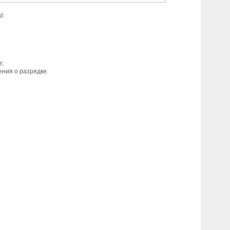
id:
е;
ения о разрядке.