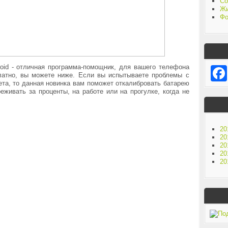
Со
Жи
Фо
ndroid - отличная программа-помощник, для вашего телефона
платно, вы можете ниже. Если вы испытываете проблемы с
та, то данная новинка вам поможет откалибровать батарею
еживать за проценты, на работе или на прогулке, когда не
20
20
20
20
20