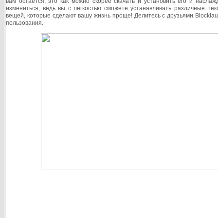
вам остается, это как можно скорее скачать и установить его и наслаж
измениться, ведь вы с легкостью сможете устанавливать различные тек
вещей, которые сделают вашу жизнь проще! Делитесь с друзьями
Blockla
пользования.