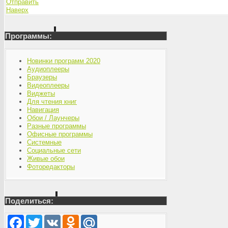
Отправить
Наверх
Программы:
Новинки программ 2020
Аудиоплееры
Браузеры
Видеоплееры
Виджеты
Для чтения книг
Навигация
Обои / Лаунчеры
Разные программы
Офисные программы
Системные
Социальные сети
Живые обои
Фоторедакторы
Поделиться:
Facebook
Twitter
VK
Odnoklassniki
Mail.Ru