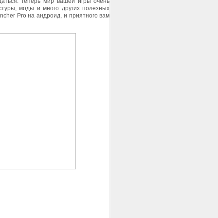
даться.
Теперь мир вашей игры очень
стуры, моды и много других полезных
uncher Pro
на андроид
, и приятного вам