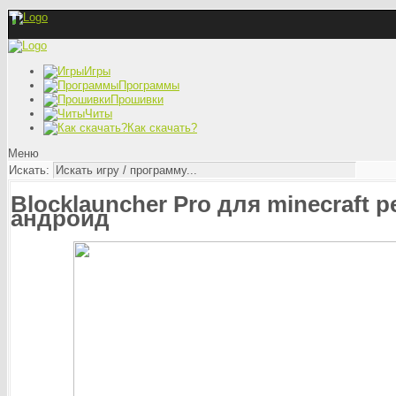
Игры
Программы
Прошивки
Читы
Как скачать?
Меню
Искать:
Blocklauncher Pro для minecraft pe
андроид