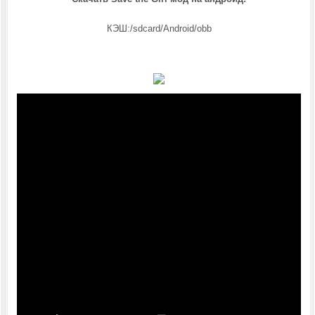
КЭШ:/sdcard/Android/obb