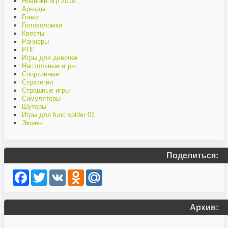
Новинки игр 2018
Аркады
Гонки
Головоломки
Квесты
Раннеры
РПГ
Игры для девочек
Настольные игры
Спортивные
Стратегии
Страшные игры
Симуляторы
Шутеры
Игры для func spider 01
Экшен
Поделиться:
Facebook
Twitter
VK
Odnoklassniki
Mail.Ru
Архив: