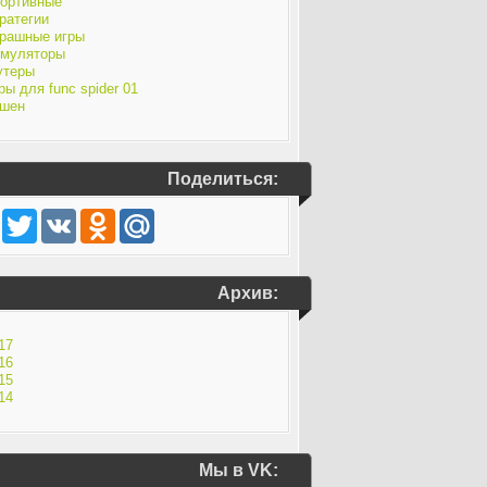
ортивные
ратегии
рашные игры
муляторы
утеры
ры для func spider 01
шен
Поделиться:
Facebook
Twitter
VK
Odnoklassniki
Mail.Ru
Архив:
17
16
15
14
Мы в VK: