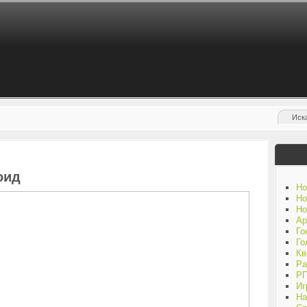
оид
Но
Но
Но
Ар
Го
Го
Кв
Ра
Р
Иг
На