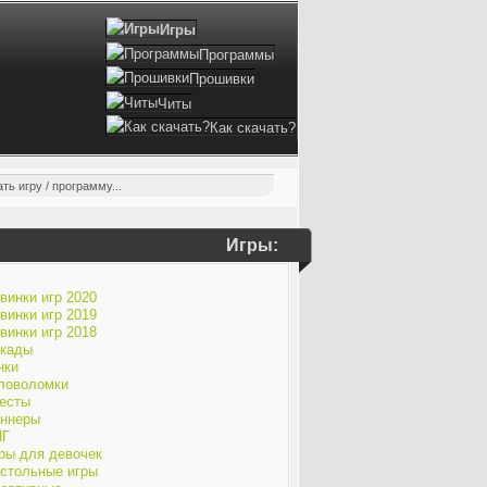
Игры
Программы
Прошивки
Читы
Как скачать?
Игры:
винки игр 2020
винки игр 2019
винки игр 2018
кады
нки
ловоломки
есты
ннеры
ПГ
ры для девочек
стольные игры