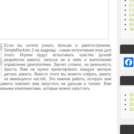
Сп
Ст
Ст
Си
Ш
Иг
Эк
Если вы хотите узнать больше о ракетостроении,
SimpleRockets 2 на андроид - самая интуитивная игра для
этого. Игроки будут испытывать чувство ручной
разработки ракеты, запуска ее в небо и выполнения
управления двигателями. Звучит сложно, но реальность
проста. Вам не нужно проектировать каждую мелкую
деталь ракеты. Вместо этого вы можете собрать ракету
из имеющихся частей. Это важная работа, которую вам
ракета поможет вам запустить ее дальше и точнее. Вам
новными компонентами, которые можно запустить.
20
20
20
20