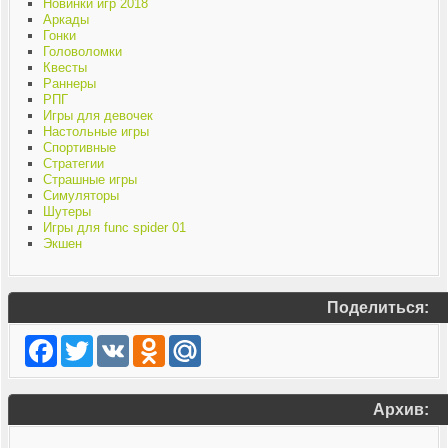
Новинки игр 2018
Аркады
Гонки
Головоломки
Квесты
Раннеры
РПГ
Игры для девочек
Настольные игры
Спортивные
Стратегии
Страшные игры
Симуляторы
Шутеры
Игры для func spider 01
Экшен
Поделиться:
Facebook
Twitter
VK
Odnoklassniki
Mail.Ru
Архив: