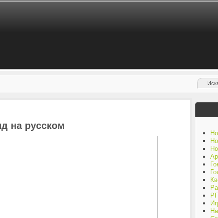
оид на русском
Но
Но
Но
Ар
Го
Го
Кв
Ра
Р
Иг
На