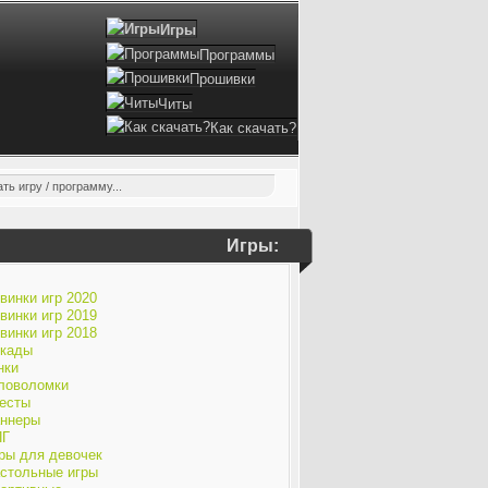
Игры
Программы
Прошивки
Читы
Как скачать?
Игры:
винки игр 2020
винки игр 2019
винки игр 2018
кады
нки
ловоломки
есты
ннеры
ПГ
ры для девочек
стольные игры