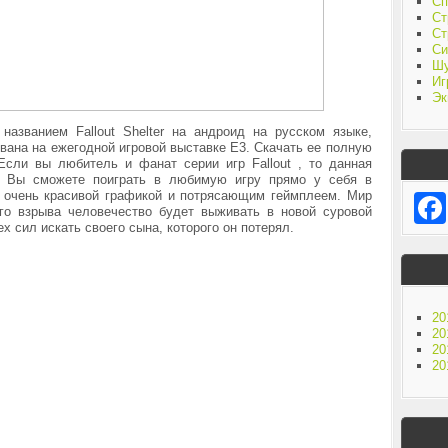
Сп
Ст
Ст
Си
Ш
Иг
Эк
названием Fallout Shelter на андроид на русском языке,
вана на ежегодной игровой выставке E3. Скачать ее полную
 Если вы любитель и фанат серии игр
Fallout , то данная
я. Вы сможете поиграть в любимую игру прямо у себя в
с очень красивой графикой и потрясающим геймплеем. Мир
ого взрыва человечество будет выживать в новой суровой
ех сил искать своего сына, которого он потерял.
20
20
20
20