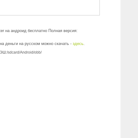
lter на андроид бесплатно Полная версия:
на деньги на русском можно скачать -
здесь
.
ЭШ:/sdcard/Android/obb/