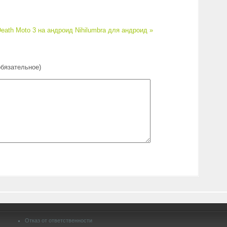
eath Moto 3 на андроид
Nihilumbra для андроид »
обязательное)
Отказ от ответственности