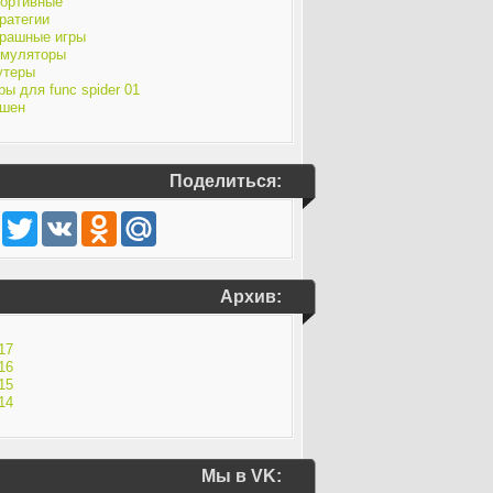
ортивные
ратегии
рашные игры
муляторы
утеры
ры для func spider 01
шен
Поделиться:
Facebook
Twitter
VK
Odnoklassniki
Mail.Ru
Архив:
17
16
15
14
Мы в VK: