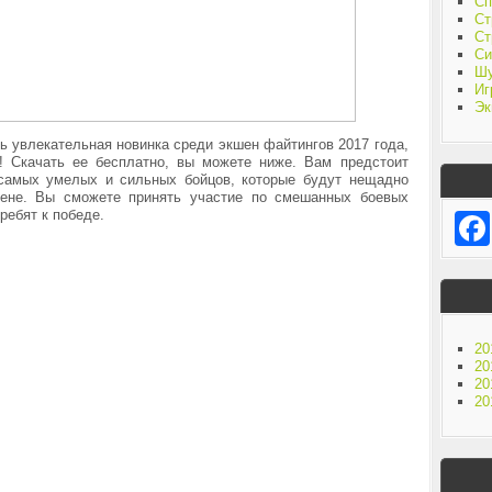
Сп
Ст
Ст
Си
Ш
Иг
Эк
ень увлекательная новинка среди экшен файтингов 2017 года,
 Скачать ее бесплатно, вы можете ниже. Вам предстоит
самых умелых и сильных бойцов, которые будут нещадно
рене. Вы сможете принять участие по смешанных боевых
ребят к победе.
20
20
20
20