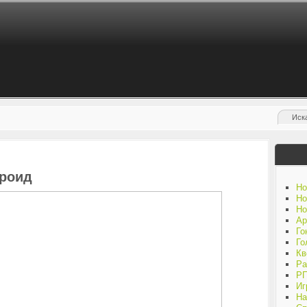
дроид
Но
Но
Но
Ар
Го
Го
Кв
Ра
Р
Иг
На