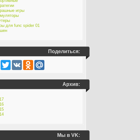
ортивные
ратегии
рашные игры
муляторы
утеры
ры для func spider 01
шен
Поделиться:
Facebook
Twitter
VK
Odnoklassniki
Mail.Ru
Архив:
17
16
15
14
Мы в VK: