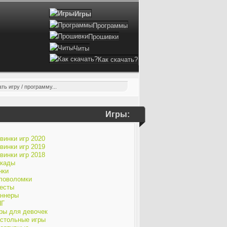
Игры
Программы
Прошивки
Читы
Как скачать?
Игры:
винки игр 2020
винки игр 2019
винки игр 2018
кады
нки
ловоломки
есты
ннеры
ПГ
ры для девочек
стольные игры