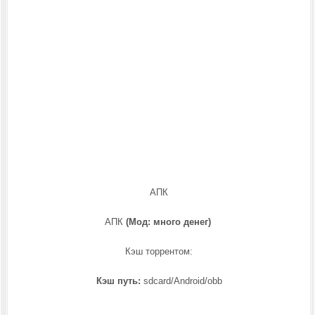
АПК
АПК
(Мод: много денег)
Кэш торрентом:
Кэш путь:
sdcard/Android/obb