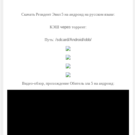
Скачать Резидент Эвил 5 на андроид
на русском языке:
КЭШ
через
торрент:
Путь
: /sdcard/Android/obb/
Видео-обзор, прохождение Обитель зла 5 на андроид: