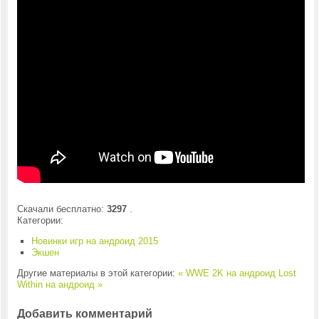
Скачали бесплатно:
3297
.
Категории:
Новинки игр на андроид 2015
Экшен
Другие материалы в этой категории:
« WWE 2K на андроид
Lost
Within на андроид »
Добавить комментарий