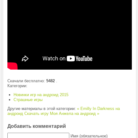
Скачали бесплатно:
5482
.
Категории:
Новинки игр на андроид 2015
Страшные игры
Другие материалы в этой категории:
« Emilly In Darkness на
андроид
Скачать игру Моя Анжела на андроид »
Добавить комментарий
Имя (обязательное)