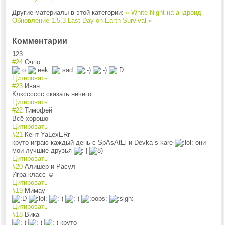
Другие материалы в этой категории:
« White Night на андроид
Обновление 1.5.3 Last Day on Earth Survival »
Комментарии
1
2
3
#24
Очпо
Цитировать
#23
Иван
Клксссссс сказать нечего
Цитировать
#22
Тимофей
Всё хорошо
Цитировать
#21
Кент YaLexERr
круто играю каждый день с SpAsAtEl и Devka s kare
они
мои лучшие друзья
Цитировать
#20
Алишер и Расул
Игра класс ☺
Цитировать
#19
Мимау
Цитировать
#18
Вика
круто