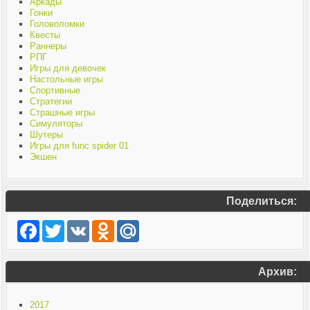
Аркады
Гонки
Головоломки
Квесты
Раннеры
РПГ
Игры для девочек
Настольные игры
Спортивные
Стратегии
Страшные игры
Симуляторы
Шутеры
Игры для func spider 01
Экшен
Поделиться:
Facebook
Twitter
VK
Odnoklassniki
Mail.Ru
Архив:
2017