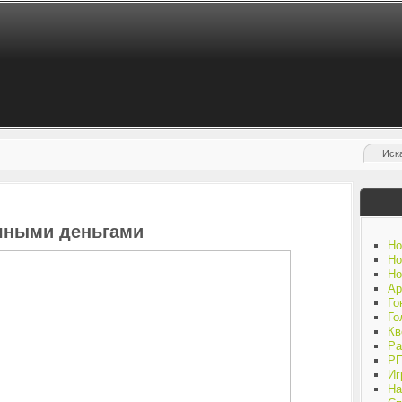
ечными деньгами
Но
Но
Но
Ар
Го
Го
Кв
Ра
Р
Иг
На