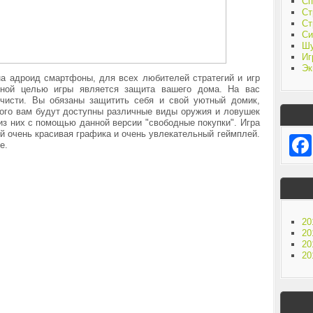
Сп
Ст
Ст
Си
Ш
Иг
Эк
на адроид смартфоны, для всех любителей стратегий и игр
авной целью игры является защита вашего дома. На вас
чисти. Вы обязаны защитить себя и свой уютный домик,
того вам будут доступны различные виды оружия и ловушек
из них с помощью данной версии "свободные покупки". Игра
й очень красивая графика и очень увлекательный геймплей.
же.
20
20
20
20