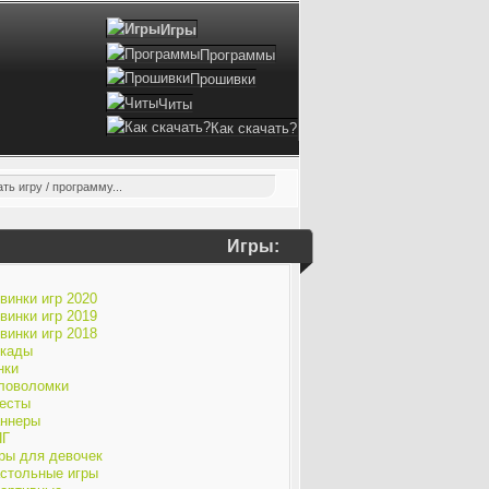
Игры
Программы
Прошивки
Читы
Как скачать?
Игры:
винки игр 2020
винки игр 2019
винки игр 2018
кады
нки
ловоломки
есты
ннеры
ПГ
ры для девочек
стольные игры