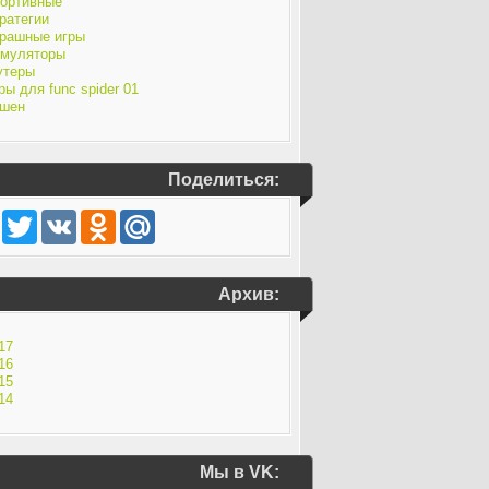
ортивные
ратегии
рашные игры
муляторы
утеры
ры для func spider 01
шен
Поделиться:
Facebook
Twitter
VK
Odnoklassniki
Mail.Ru
Архив:
17
16
15
14
Мы в VK: