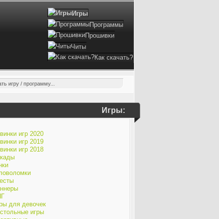
Игры
Программы
Прошивки
Читы
Как скачать?
Игры:
винки игр 2020
винки игр 2019
винки игр 2018
кады
нки
ловоломки
есты
ннеры
ПГ
ры для девочек
стольные игры