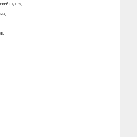
ский шутер;
ие;
ов.