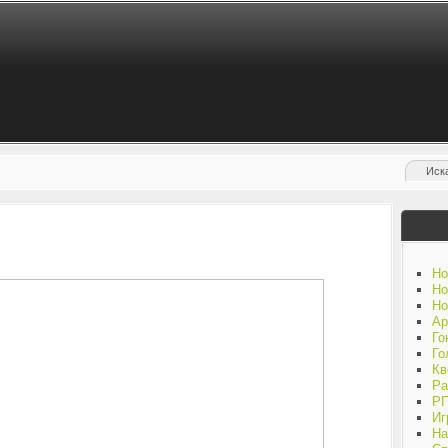
Но
Но
Но
Ар
Го
Го
Кв
Ра
Р
Иг
На