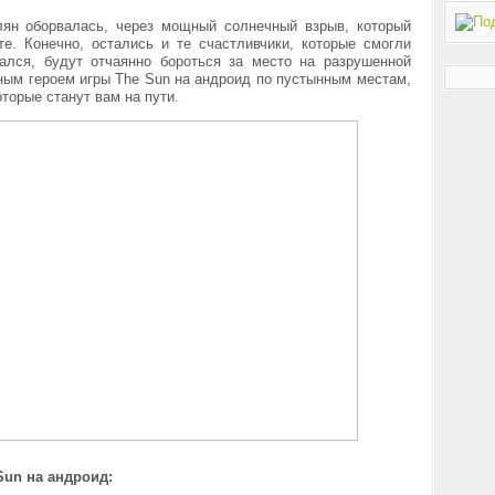
лян оборвалась, через мощный солнечный взрыв, который
е. Конечно, остались и те счастливчики, которые смогли
тался, будут отчаянно бороться за место на разрушенной
вным героем игры
The Sun на андроид по пустынным местам,
оторые станут вам на пути.
Sun на андроид: