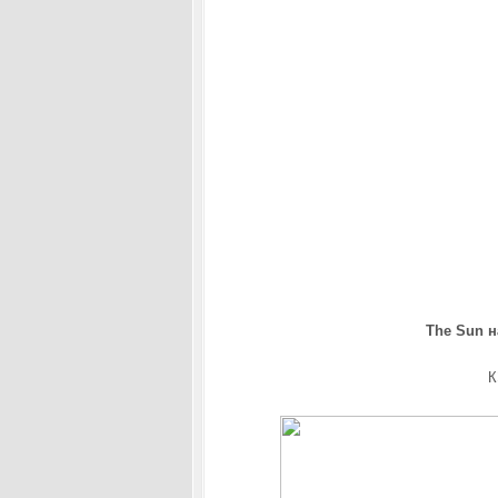
The Sun н
К