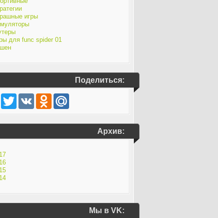
ортивные
ратегии
рашные игры
муляторы
утеры
ры для func spider 01
шен
Поделиться:
Facebook
Twitter
VK
Odnoklassniki
Mail.Ru
Архив:
17
16
15
14
Мы в VK: