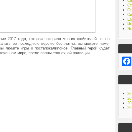
Сп
Ст
Ст
Си
Ш
Иг
Эк
ние 2017 года, которая покорила многих любителей экшен
качать ее последнюю версию бесплатно, вы можете ниже.
вы любите игры о постапокалипсисе. Главный герой будет
точенном мире, после волны солнечной радиации.
20
20
20
20