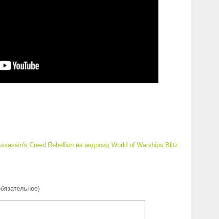
ssassin's Creed Rebellion на андроид
World of Warships Blitz
обязательное)