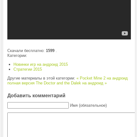
Скачали бесплатно:
1599
.
Категории:
Новинки игр на андроид 2015
Стратегии 2015
Другие материалы в этой категории:
« Pocket Mine 2 на андроид
полная версия
The Doctor and the Dalek на андроид »
Добавить комментарий
Имя (обязательное)