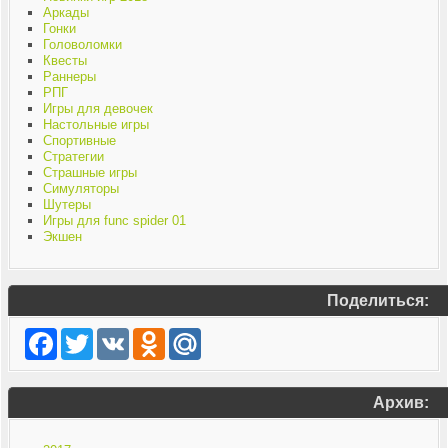
Аркады
Гонки
Головоломки
Квесты
Раннеры
РПГ
Игры для девочек
Настольные игры
Спортивные
Стратегии
Страшные игры
Симуляторы
Шутеры
Игры для func spider 01
Экшен
Поделиться:
Facebook
Twitter
VK
Odnoklassniki
Mail.Ru
Архив: