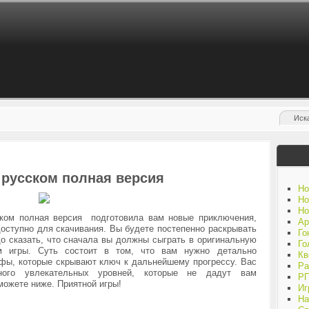
 русском полная версия
Но
Но
Но
ском полная версия подготовила вам новые приключения,
Ар
оступно для скачивания. Вы будете постепенно раскрывать
Го
о сказать, что сначала вы должны сыграть в оригинальную
Го
зм игры. Суть состоит в том, что вам нужно детально
Кв
фы, которые скрывают ключ к дальнейшему прогрессу.
Вас
Ра
ного увлекательных уровней, которые не дадут вам
Р
ожете ниже. Приятной игры!
Иг
На