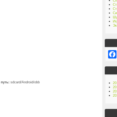
Сп
Ст
Ст
Си
Ш
Иг
Эк
 путь:
sdcard/Android/obb
20
20
20
20