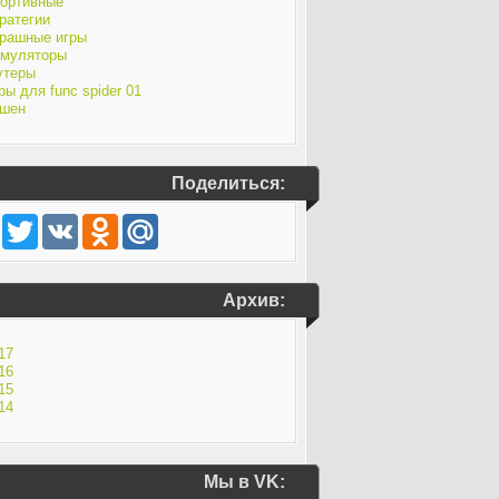
ортивные
ратегии
рашные игры
муляторы
утеры
ры для func spider 01
шен
Поделиться:
Facebook
Twitter
VK
Odnoklassniki
Mail.Ru
Архив:
17
16
15
14
Мы в VK: