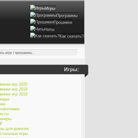
Игры
Программы
Прошивки
Читы
Как скачать?
Игры:
винки игр 2020
винки игр 2019
винки игр 2018
кады
нки
ловоломки
есты
ннеры
ПГ
ры для девочек
стольные игры