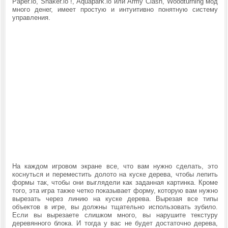
Paper.io, Snaker.io !, Aquapark.io или Army Clash, Woodturning мод
много денег, имеет простую и интуитивно понятную систему
управления.
На каждом игровом экране все, что вам нужно сделать, это
коснуться и переместить долото на куске дерева, чтобы лепить
формы так, чтобы они выглядели как заданная картинка. Кроме
того, эта игра также четко показывает форму, которую вам нужно
вырезать через линию на куске дерева. Вырезая все типы
объектов в игре, вы должны тщательно использовать зубило.
Если вы вырезаете слишком много, вы нарушите текстуру
деревянного блока. И тогда у вас не будет достаточно дерева,