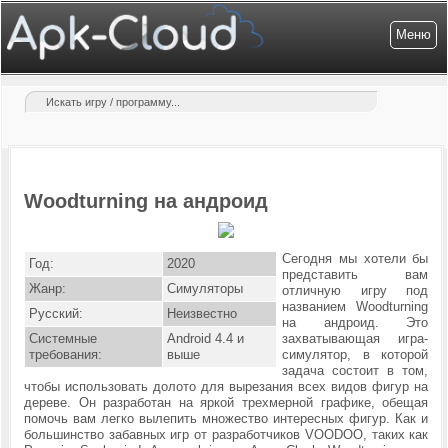
Меню
Woodturning на андроид
Сегодня мы хотели бы
Год:
2020
представить вам
Жанр:
Симуляторы
отличную игру под
названием Woodturning
Русский:
Неизвестно
на андроид. Это
Системные
Android 4.4 и
захватывающая игра-
требования:
выше
симулятор, в которой
задача состоит в том,
чтобы использовать долото для вырезания всех видов фигур на
дереве. Он разработан на яркой трехмерной графике, обещая
помочь вам легко вылепить множество интересных фигур. Как и
большинство забавных игр от разработчиков VOODOO, таких как