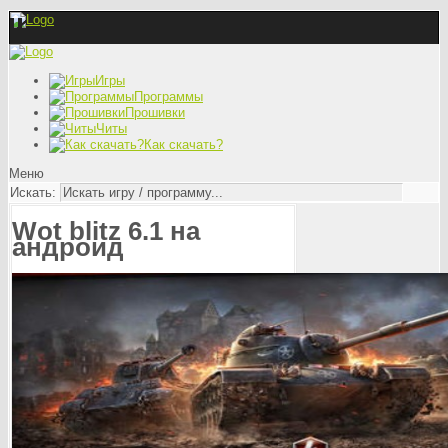
Игры
Программы
Прошивки
Читы
Как скачать?
Меню
Искать:
Wot blitz 6.1 на
андроид