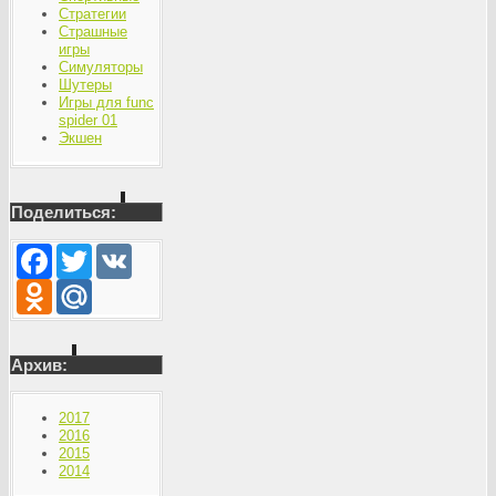
Стратегии
Страшные
игры
Симуляторы
Шутеры
Игры для func
spider 01
Экшен
Поделиться:
Facebook
Twitter
VK
Odnoklassniki
Mail.Ru
Архив:
2017
2016
2015
2014