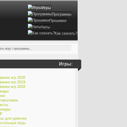
Игры
Программы
Прошивки
Читы
Как скачать?
Игры:
винки игр 2020
винки игр 2019
винки игр 2018
кады
нки
ловоломки
есты
ннеры
ПГ
ры для девочек
стольные игры