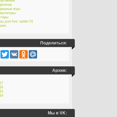
ортивные
ратегии
рашные игры
муляторы
утеры
ры для func spider 01
шен
Поделиться:
Facebook
Twitter
VK
Odnoklassniki
Mail.Ru
Архив:
17
16
15
14
Мы в VK: