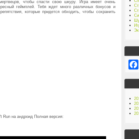
Сп
мертвецов, чтобы спасти свою шкуру. Игра имеет очень
Ст
ресный геймплей. Тебя ждет много различных бонусов и
Ст
репятствия, которые придется обходить, чтобы сохранить
Си
Ш
Иг
Эк
20
20
20
20
't Run на андроид Полная версия: