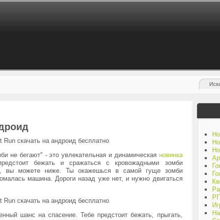
ндроид
Но
Но
Но
мби не бегают" - это увлекательная и динамическая
новинка
Ар
предстоит бежать и сражаться с кровожадными зомби
Го
но, вы можете ниже. Ты окажешься в самой гуще зомби
Го
сломалась машина. Дороги назад уже нет, и нужно двигаться
Кв
Ра
Р
Иг
На
енный шанс на спасение. Тебе предстоит бежать, прыгать,