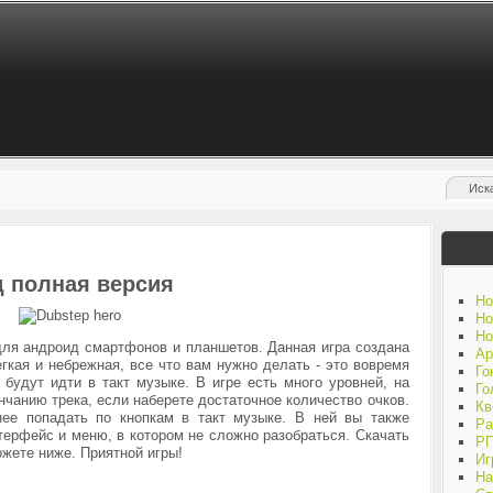
д полная версия
Но
Но
Но
 для андроид смартфонов и планшетов. Данная игра создана
Ар
гкая и небрежная, все что вам нужно делать - это вовремя
Го
 будут идти в такт музыке. В игре есть много уровней, на
Го
нчанию трека, если наберете достаточное количество очков.
Кв
нее попадать по кнопкам в такт музыке.
В ней вы также
Ра
терфейс и меню, в котором не сложно разобраться. Скачать
Р
жете ниже. Приятной игры!
Иг
На