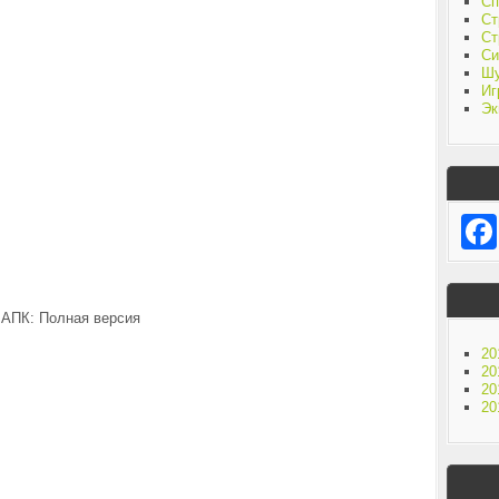
Сп
Ст
Ст
Си
Ш
Иг
Эк
АПК: Полная версия
20
20
20
20