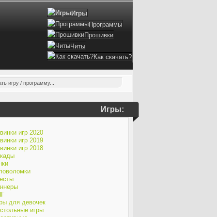
Игры
Программы
Прошивки
Читы
Как скачать?
Игры:
винки игр 2020
винки игр 2019
винки игр 2018
кады
нки
ловоломки
есты
ннеры
ПГ
ры для девочек
стольные игры