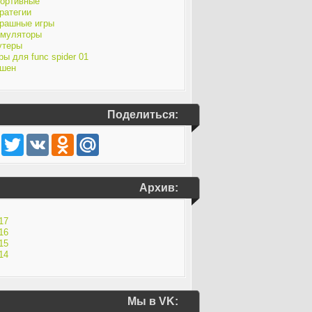
ортивные
ратегии
рашные игры
муляторы
утеры
ры для func spider 01
шен
Поделиться:
Facebook
Twitter
VK
Odnoklassniki
Mail.Ru
Архив:
17
16
15
14
Мы в VK: