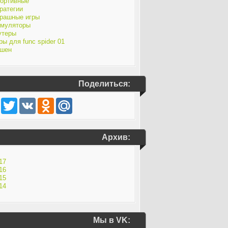
ортивные
ратегии
рашные игры
муляторы
утеры
ры для func spider 01
шен
Поделиться:
Facebook
Twitter
VK
Odnoklassniki
Mail.Ru
Архив:
17
16
15
14
Мы в VK: