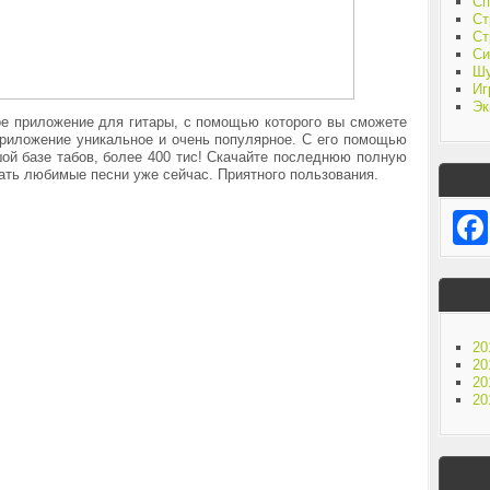
Сп
Ст
Ст
Си
Ш
Иг
Эк
ичное приложение для гитары, с помощью которого вы сможете
приложение уникальное и очень популярное. С его помощью
ой базе табов, более 400 тис! Скачайте последнюю полную
ать любимые песни уже сейчас. Приятного пользования.
20
20
20
20