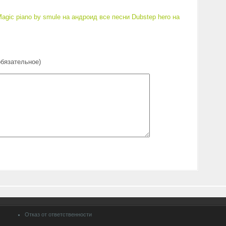
agic piano by smule на андроид все песни
Dubstep hero на
обязательное)
Отказ от ответственности