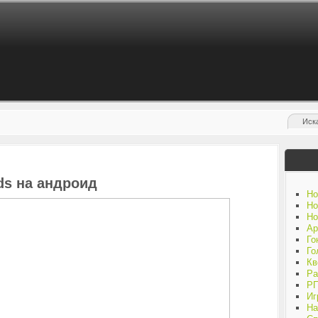
rds на андроид
Но
Но
Но
Ар
Го
Го
Кв
Ра
Р
Иг
На