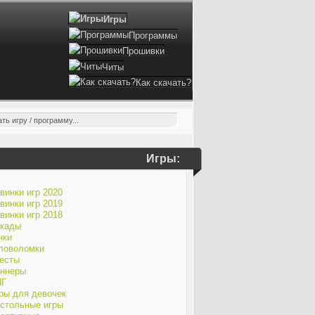
Игры
Программы
Прошивки
Читы
Как скачать?
Игры:
винки игр 2020
винки игр 2019
винки игр 2018
кады
нки
ловоломки
есты
ннеры
ПГ
ры для девочек
стольные игры