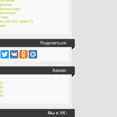
ортивные
ратегии
рашные игры
муляторы
утеры
ры для func spider 01
шен
Поделиться:
Facebook
Twitter
VK
Odnoklassniki
Mail.Ru
Архив:
17
16
15
14
Мы в VK: