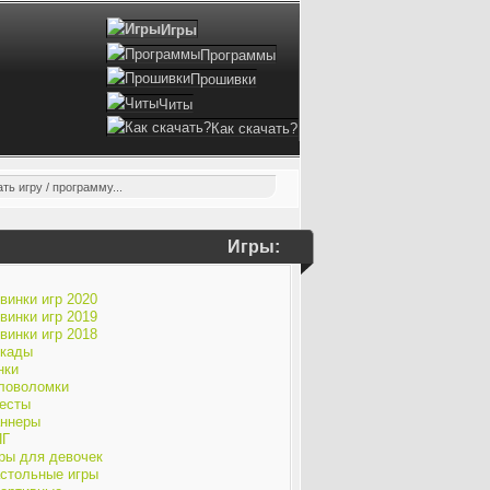
Игры
Программы
Прошивки
Читы
Как скачать?
Игры:
винки игр 2020
винки игр 2019
винки игр 2018
кады
нки
ловоломки
есты
ннеры
ПГ
ры для девочек
стольные игры