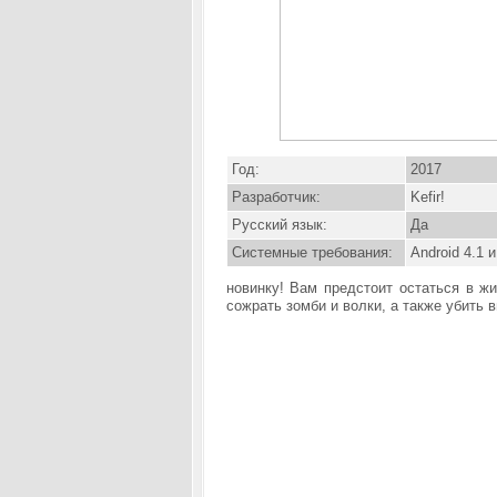
Год:
2017
Разработчик:
Kefir!
Русский язык:
Да
Системные требования:
Android 4.1 
новинку! Вам предстоит остаться в ж
сожрать зомби и волки, а также убить 