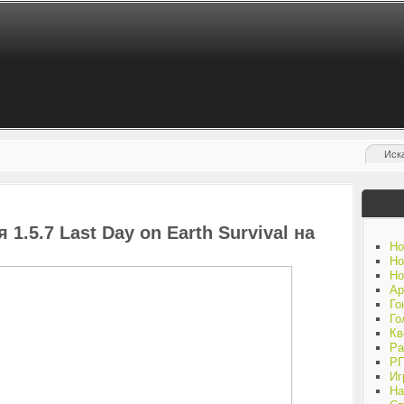
1.5.7 Last Day on Earth Survival на
Но
Но
Но
Ар
Го
Го
Кв
Ра
Р
Иг
На