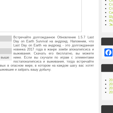
Сп
Ст
Ст
Си
Ш
Иг
Эк
Встречайте долгожданное Обновление 1.5.7 Last
Day on Earth Survival на андроид. Напомним, что
Last Day on Earth на андроид - это долгожданная
новинка 2017 года в жанре зомби апокалипсиса и
выживания. Скачать его бесплатно, вы можете
и выше
ниже. Если вы скучали по играм с элементами
постапокалипсиса и выживания, тогда встречайте
ивых в опасном мире, в котором на каждом шагу вас хотят
выжившие и забрать вашу добычу.
20
20
20
20